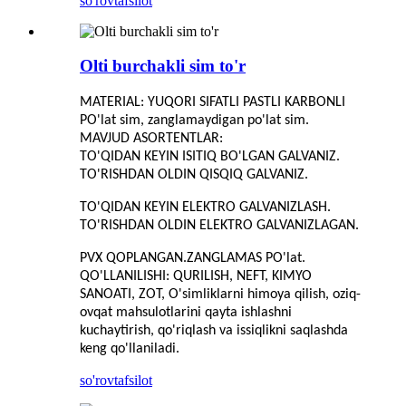
so'rov
tafsilot
Olti burchakli sim to'r
MATERIAL: YUQORI SIFATLI PASTLI KARBONLI
PO'lat sim, zanglamaydigan po'lat sim.
MAVJUD ASORTENTLAR:
TO'QIDAN KEYIN ISITIQ BO'LGAN GALVANIZ.
TO'RISHDAN OLDIN QISQIQ GALVANIZ.
TO'QIDAN KEYIN ELEKTRO GALVANIZLASH.
TO'RISHDAN OLDIN ELEKTRO GALVANIZLAGAN.
PVX QOPLANGAN.ZANGLAMAS PO'lat.
QO'LLANILISHI: QURILISH, NEFT, KIMYO
SANOATI, ZOT, O'simliklarni himoya qilish, oziq-
ovqat mahsulotlarini qayta ishlashni
kuchaytirish, qo'riqlash va issiqlikni saqlashda
keng qo'llaniladi.
so'rov
tafsilot