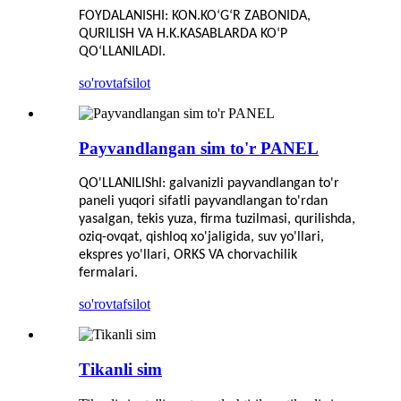
FOYDALANISHI: KON.KO‘G‘R ZABONIDA,
QURILISH VA H.K.KASABLARDA KO‘P
QO‘LLANILADI.
so'rov
tafsilot
Payvandlangan sim to'r PANEL
QO'LLANILIShI: galvanizli payvandlangan to'r
paneli yuqori sifatli payvandlangan to'rdan
yasalgan, tekis yuza, firma tuzilmasi, qurilishda,
oziq-ovqat, qishloq xo'jaligida, suv yo'llari,
ekspres yo'llari, ORKS VA chorvachilik
fermalari.
so'rov
tafsilot
Tikanli sim