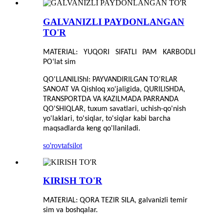
GALVANIZLI PAYDONLANGAN
TO'R
MATERIAL: YUQORI SIFATLI PAM KARBODLI
PO‘lat sim
QO'LLANILIShI: PAYVANDIRILGAN TO'RLAR
SANOAT VA Qishloq xo'jaligida, QURILISHDA,
TRANSPORTDA VA KAZILMADA PARRANDA
QO'SHIQLAR, tuxum savatlari, uchish-qo'nish
yo'laklari, to'siqlar, to'siqlar kabi barcha
maqsadlarda keng qo'llaniladi.
so'rov
tafsilot
KIRISH TO'R
MATERIAL: QORA TEZIR SILA, galvanizli temir
sim va boshqalar.