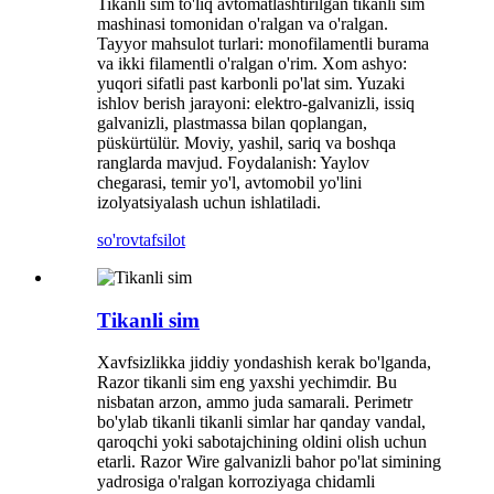
Tikanli sim to'liq avtomatlashtirilgan tikanli sim
mashinasi tomonidan o'ralgan va o'ralgan.
Tayyor mahsulot turlari: monofilamentli burama
va ikki filamentli o'ralgan o'rim. Xom ashyo:
yuqori sifatli past karbonli po'lat sim. Yuzaki
ishlov berish jarayoni: elektro-galvanizli, issiq
galvanizli, plastmassa bilan qoplangan,
püskürtülür. Moviy, yashil, sariq va boshqa
ranglarda mavjud. Foydalanish: Yaylov
chegarasi, temir yo'l, avtomobil yo'lini
izolyatsiyalash uchun ishlatiladi.
so'rov
tafsilot
Tikanli sim
Xavfsizlikka jiddiy yondashish kerak bo'lganda,
Razor tikanli sim eng yaxshi yechimdir. Bu
nisbatan arzon, ammo juda samarali. Perimetr
bo'ylab tikanli tikanli simlar har qanday vandal,
qaroqchi yoki sabotajchining oldini olish uchun
etarli. Razor Wire galvanizli bahor po'lat simining
yadrosiga o'ralgan korroziyaga chidamli