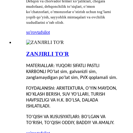
Dehqon va chorvador fermer xoʻjaliklari, chegara
mudofaasi, dehqonchilik toʻsiqlari, oʻrmon
koʻchatzorlari, oʻrmonzorlar oʻstirish uchun togʻlarni
yopib qoʻyish, sayyohlik mintaqalari va ovchilik
xududlarini oʻrab olish.
so'rov
tafsilot
ZANJIRLI TO'R
MATERIALLAR: YUQORI SIFATLI PASTLI
KARBONLI PO‘lat sim, galvanizli sim,
zanglamaydigan po‘lat sim, PVX qoplamali sim.
FOYDALANIShI: ARXITEKTURA, O'YIN MAYDON,
KO'KLASH BERISH, SUV YO'LLARI, TURISH
HAVFSIZLIGI VA H.K. BO'LSA, DALADA
ISHLATILADI.
TO'QISH VA XUSUSIYATLARI: BO'LGAN VA
TO'RISH, TO'QISH ODDIY, BADDIY VA AMALIY.