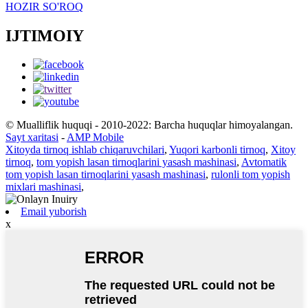
HOZIR SO'ROQ
IJTIMOIY
© Mualliflik huquqi - 2010-2022: Barcha huquqlar himoyalangan.
Sayt xaritasi
-
AMP Mobile
Xitoyda tirnoq ishlab chiqaruvchilari
,
Yuqori karbonli tirnoq
,
Xitoy
tirnoq
,
tom yopish lasan tirnoqlarini yasash mashinasi
,
Avtomatik
tom yopish lasan tirnoqlarini yasash mashinasi
,
rulonli tom yopish
mixlari mashinasi
,
Email yuborish
x