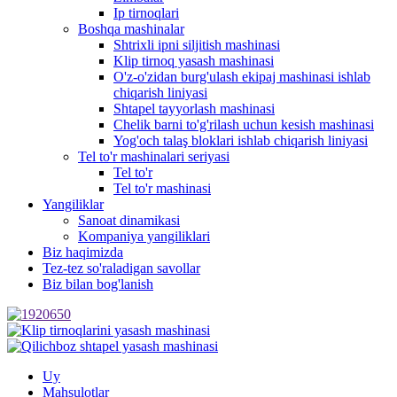
Ip tirnoqlari
Boshqa mashinalar
Shtrixli ipni siljitish mashinasi
Klip tirnoq yasash mashinasi
O'z-o'zidan burg'ulash ekipaj mashinasi ishlab
chiqarish liniyasi
Shtapel tayyorlash mashinasi
Chelik barni to'g'rilash uchun kesish mashinasi
Yog'och talaş bloklari ishlab chiqarish liniyasi
Tel to'r mashinalari seriyasi
Tel to'r
Tel to'r mashinasi
Yangiliklar
Sanoat dinamikasi
Kompaniya yangiliklari
Biz haqimizda
Tez-tez so'raladigan savollar
Biz bilan bog'lanish
Uy
Mahsulotlar