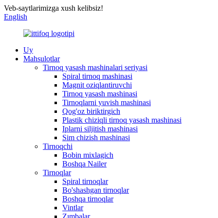
Veb-saytlarimizga xush kelibsiz!
English
Uy
Mahsulotlar
Tirnoq yasash mashinalari seriyasi
Spiral tirnoq mashinasi
Magnit oziqlantiruvchi
Tirnoq yasash mashinasi
Tirnoqlarni yuvish mashinasi
Qog'oz biriktirgich
Plastik chiziqli tirnoq yasash mashinasi
Iplarni siljitish mashinasi
Sim chizish mashinasi
Tirnoqchi
Bobin mixlagich
Boshqa Nailer
Tirnoqlar
Spiral tirnoqlar
Bo'shashgan tirnoqlar
Boshqa tirnoqlar
Vintlar
Zımbalar