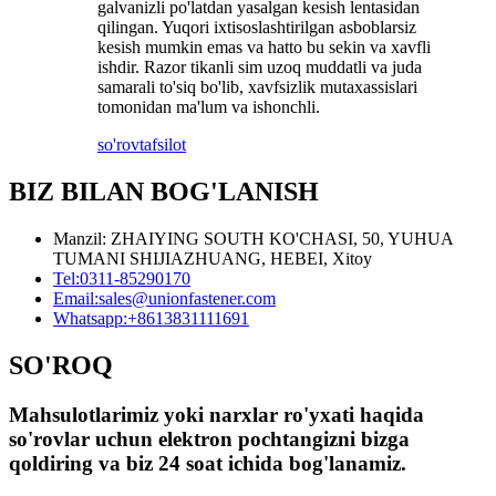
galvanizli po'latdan yasalgan kesish lentasidan
qilingan. Yuqori ixtisoslashtirilgan asboblarsiz
kesish mumkin emas va hatto bu sekin va xavfli
ishdir. Razor tikanli sim uzoq muddatli va juda
samarali to'siq bo'lib, xavfsizlik mutaxassislari
tomonidan ma'lum va ishonchli.
so'rov
tafsilot
BIZ BILAN BOG'LANISH
Manzil: ZHAIYING SOUTH KO'CHASI, 50, YUHUA
TUMANI SHIJIAZHUANG, HEBEI, Xitoy
Tel:
0311-85290170
Email:
sales@unionfastener.com
Whatsapp:
+8613831111691
SO'ROQ
Mahsulotlarimiz yoki narxlar ro'yxati haqida
so'rovlar uchun elektron pochtangizni bizga
qoldiring va biz 24 soat ichida bog'lanamiz.