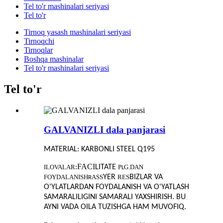
Tel to'r mashinalari seriyasi
Tel to'r
Tirnoq yasash mashinalari seriyasi
Tirnoqchi
Tirnoqlar
Boshqa mashinalar
Tel to'r mashinalari seriyasi
Tel to'r
GALVANIZLI dala panjarasi
MATERIAL: KARBONLI STEEL Q195
FACI
ILOVALAR
:
LITATE
P
G.DAN
L
FOYDALANISH
ASS
YER
RES
BIZLAR
VA
R
O'YLATLARDAN FOYDALANISH VA O'YATLASH
SAMARALILIGINI SAMARALI YAXSHIRISH. BU
AYNI VADA OILA TUZISHGA HAM MUVOFIQ.