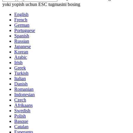
yoki yopish uchun ESC tugmasini bosing
English
French
German
Portuguese
Spanish
Russian
Japanese
Korean
Arabic
Irish
Greek
Turkish
Italian
Danish
Romanian
Indonesian
Czech
Afrikaans
Swedish
Polish
Basque
Catalan
Esperanto